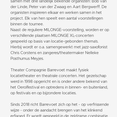
samen met drie landelijk bekende organisten: Bob van
der Linde, Peter van der Zwaag en Aart Bergwerff. De
organisten inspireren elkaar en werken samen in het
project. Elk van hen speelt een aantal voorstellingen
binnen de tournee.
Naast de reguliere MILONGE-voorstelling, worden er op
verschillende plaatsen MILONGE XL-concerten
gespeeld op basis van locatie-gebonden thema’s.
Hierbij wordt er o.a. samengewerkt met jazz-saxofonist
Chris Corstens en zangeres/theatermaker Nelleke
Posthumus Meyjes.
Theater Compagnie Barrevoet maakt fysiek
locatietheater en theatrale concerten. Het gezelschap
werd in 1998 opgericht en is onder andere bekend van
het Oerolfestival en optredens in binnen- en buitenland,
op festivals en op bijzondere locaties.
Sinds 2018 richt Barrevoet zich op het - op verfrissende
wijze - onder de aandacht brengen van het klinkend
erfgoed. Er wordt gespeeld in de zeldzame combinatie