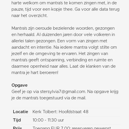
harte welkom om mantra’s te komen zingen met, in de
pauze, tijd voor een kopje thee. Ga voor alle data terug
naar het overzicht.
Mantra’s zijn oeroude bezielende woorden, gezongen
en herhaald. Al duizenden jaren door vele volkeren in
allerlei talen gezongen. Een vorm van zingen met
aandacht en intentie. Na iedere mantra volgt stilte om
jezelf en de omgeving te ervaren. Het zingen van
mantra’s geeft ontspanning, verbinding en ruimte en
daarmee openheid naar alles. Laat de klanken van de
mantra je hart beroeren!
Opgave
Geef je op via stersylvia7@gmail.com. Na opgave krijg
je de mantra’s toegestuurd via de mail.
Locatie
Kerk Tolbert: Hoofdstraat 48
Tijd
10:00 - 11:30 uur
Prijs
Toegang EUR 7,00; reserveren gewenst