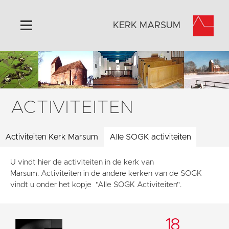
KERK MARSUM
Home
Algemeen
Historie
ACTIVITEITEN
Omgeving
Activiteiten
Activiteiten Kerk Marsum
Alle SOGK activiteiten
Steun ons
U vindt hier de activiteiten in de kerk van
Contact
Marsum. Activiteiten in de andere kerken van de SOGK
Vaktaal
vindt u onder het kopje "Alle SOGK Activiteiten".
18