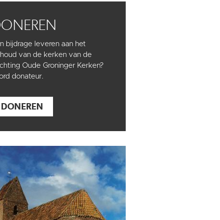
DONEREN
n bijdrage leveren aan het
houd van de kerken van de
ichting Oude Groninger Kerken?
rd donateur.
DONEREN