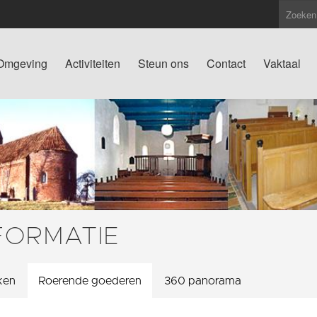
Omgeving
Activiteiten
Steun ons
Contact
Vaktaal
FORMATIE
ken
Roerende goederen
360 panorama