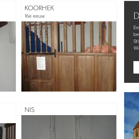
KOORHEK
16e eeuw
Ee
be
St
Wo
NIS