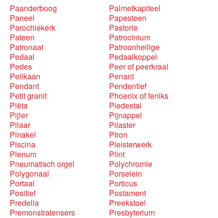
Paanderboog
Palmetkapiteel
Paneel
Papesteen
Parochiekerk
Pastorie
Pateen
Patrocinium
Patronaat
Patroonheilige
Pedaal
Pedaalkoppel
Pedes
Peer of peerkraal
Pelikaan
Penant
Pendant
Pendentief
Petit granit
Phoenix of feniks
Piëta
Piedestal
Pijler
Pijnappel
Pilaar
Pilaster
Pinakel
PIron
Piscina
Pleisterwerk
Plenum
Plint
Pneumatisch orgel
Polychromie
Polygonaal
Porselein
Portaal
Porticus
Positief
Postament
Predella
Preekstoel
Premonstratensers
Presbyterium