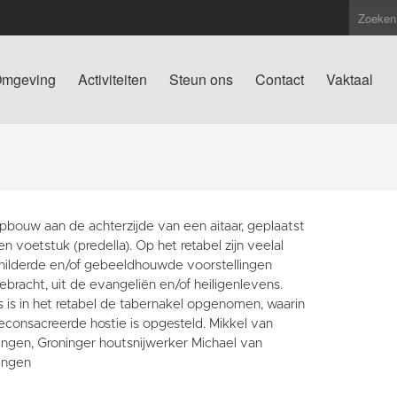
mgeving
Activiteiten
Steun ons
Contact
Vaktaal
pbouw aan de achterzijde van een aitaar, geplaatst
n voetstuk (predella). Op het retabel zijn veelal
hilderde en/of gebeeldhouwde voorstellingen
bracht, uit de evangeliën en/of heiligenlevens.
 is in het retabel de tabernakel opgenomen, waarin
econsacreerde hostie is opgesteld. Mikkel van
ingen, Groninger houtsnijwerker Michael van
ingen