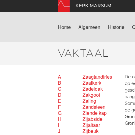
KERK MARSUM
Home
Algemeen
Historie
O
VAKTAAL
A
Zaagtandfries
De o
B
Zaalkerk
op ee
C
Zadeldak
gesc
D
Zakgoot
aange
E
Zaling
Soms
F
Zandsteen
de g
G
Ziende kap
Gron
H
Zijabside
Gron
I
Zijaltaar
J
Zijbeuk