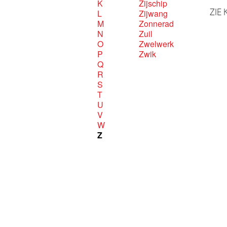
K
Zijschip
ZIE 
L
Zijwang
M
Zonnerad
N
Zuil
O
Zwelwerk
P
Zwik
Q
R
S
T
U
V
W
Z